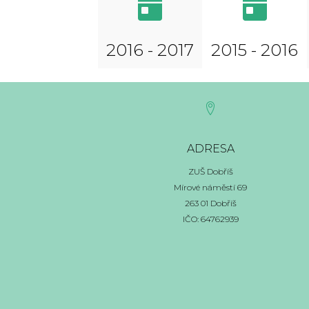
2016 - 2017
2015 - 2016
ADRESA
ZUŠ Dobříš
Mírové náměstí 69
263 01 Dobříš
IČO: 64762939