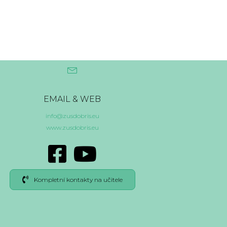
EMAIL & WEB
info@zusdobris.eu
www.zusdobris.eu
Kompletní kontakty na učitele