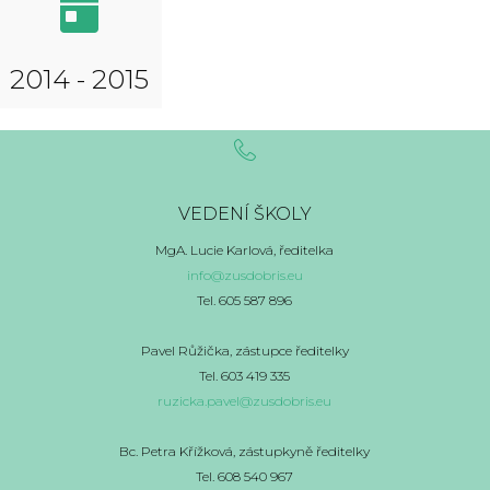
2014 - 2015
VEDENÍ ŠKOLY
MgA. Lucie Karlová, ředitelka
info@zusdobris.eu
Tel. 605 587 896
Pavel Růžička, zástupce ředitelky
Tel. 603 419 335
ruzicka.pavel@zusdobris.eu
Bc. Petra Křížková, zástupkyně ředitelky
Tel. 608 540 967