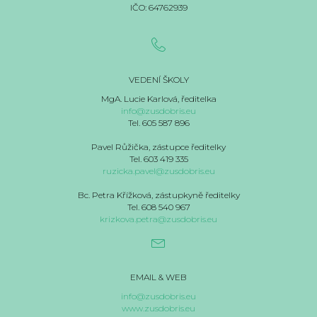
IČO: 64762939
VEDENÍ ŠKOLY
MgA. Lucie Karlová, ředitelka
info@zusdobris.eu
Tel. 605 587 896
Pavel Růžička, zástupce ředitelky
Tel. 603 419 335
ruzicka.pavel@zusdobris.eu
Bc. Petra Křížková, zástupkyně ředitelky
Tel. 608 540 967
krizkova.petra@zusdobris.eu
EMAIL & WEB
info@zusdobris.eu
www.zusdobris.eu