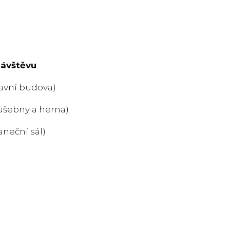
návštěvu
lavní budova)
kušebny a herna)
aneční sál)