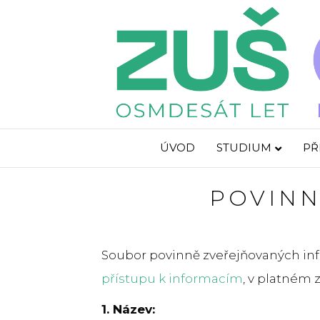
ÚVOD
STUDIUM
PŘ
POVINN
Soubor povinně zveřejňovaných inf
přístupu k informacím
, v platném 
1. Název: