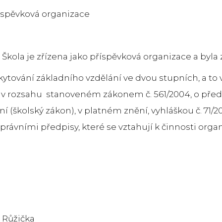
říspěvková organizace
Škola je zřízena jako příspěvková organizace a byla z
ytování základního vzdělání ve dvou stupních, a t
 v rozsahu stanoveném zákonem č. 561/2004, o před
 (školský zákon), v platném znění, vyhláškou č. 71
právními předpisy, které se vztahují k činnosti orga
l Růžička