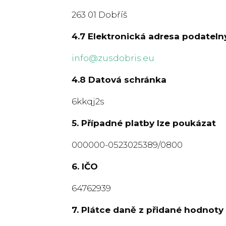
263 01 Dobříš
4.7 Elektronická adresa podateln
info@zusdobris.eu
4.8 Datová schránka
6kkqj2s
5. Případné platby lze poukázat
000000-0523025389/0800
6. IČO
64762939
7. Plátce daně z přidané hodnoty