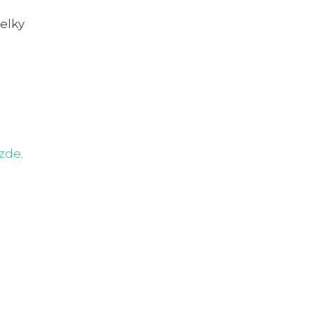
telky
zde
.