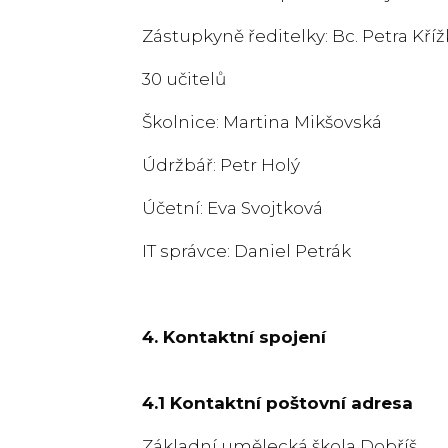
Zástupkyně ředitelky: Bc. Petra Kří
30 učitelů
Školnice: Martina Mikšovská
Údržbář: Petr Holý
Účetní: Eva Svojtková
IT správce: Daniel Petrák
4. Kontaktní spojení
4.1 Kontaktní poštovní adresa
Základní umělecká škola Dobříš