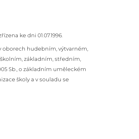
řízena ke dni 01.07.1996.
o v oborech hudebním, výtvarném,
školním, základním, středním,
/2005 Sb., o základním uměleckém
nizace školy a v souladu se