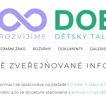
IJÍMÁNÍ ŽÁKŮ
ROZVRHY
DOKUMENTY
GALERIE
Ě ZVEŘEJŇOVANÉ IN
ormací se zpracovává na základě
§ 5 odst. 4 zákona 
znění, a to ve struktuře stanovené v
příloze č. 1 vyhláš