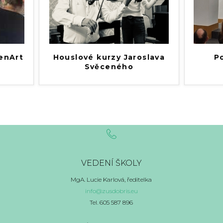
enArt
Houslové kurzy Jaroslava
P
Svěceného
VEDENÍ ŠKOLY
MgA. Lucie Karlová, ředitelka
info@zusdobris.eu
Tel. 605 587 896