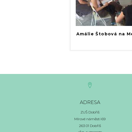
Amálie Štobová na M
ADRESA
ZUŠ Dobříš
Mírové náměstí 69
263 01 Dobříš