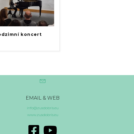
odzimní koncert
EMAIL & WEB
info@zusdobris.eu
www.zusdobris.eu