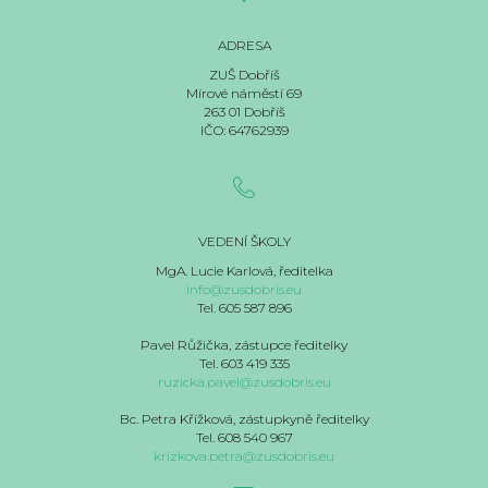
ADRESA
ZUŠ Dobříš
Mírové náměstí 69
263 01 Dobříš
IČO: 64762939
VEDENÍ ŠKOLY
MgA. Lucie Karlová, ředitelka
info@zusdobris.eu
Tel. 605 587 896
Pavel Růžička, zástupce ředitelky
Tel. 603 419 335
ruzicka.pavel@zusdobris.eu
Bc. Petra Křížková, zástupkyně ředitelky
Tel. 608 540 967
krizkova.petra@zusdobris.eu