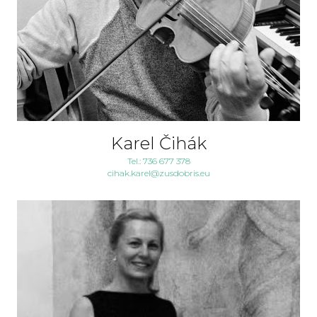
Karel Čihák
Tel.: 736 677 378
cihak.karel@zusdobris.eu