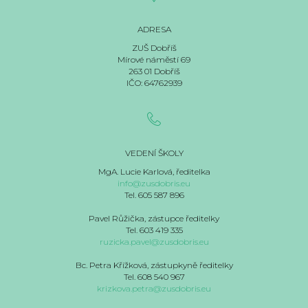
ADRESA
ZUŠ Dobříš
Mírové náměstí 69
263 01 Dobříš
IČO: 64762939
VEDENÍ ŠKOLY
MgA. Lucie Karlová, ředitelka
info@zusdobris.eu
Tel. 605 587 896
Pavel Růžička, zástupce ředitelky
Tel. 603 419 335
ruzicka.pavel@zusdobris.eu
Bc. Petra Křížková, zástupkyně ředitelky
Tel. 608 540 967
krizkova.petra@zusdobris.eu