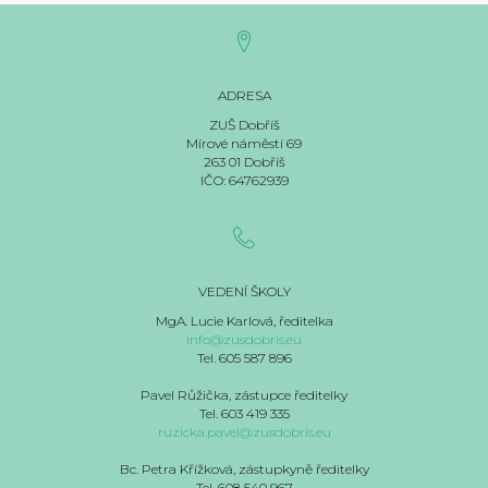
ADRESA
ZUŠ Dobříš
Mírové náměstí 69
263 01 Dobříš
IČO: 64762939
VEDENÍ ŠKOLY
MgA. Lucie Karlová, ředitelka
info@zusdobris.eu
Tel. 605 587 896
Pavel Růžička, zástupce ředitelky
Tel. 603 419 335
ruzicka.pavel@zusdobris.eu
Bc. Petra Křížková, zástupkyně ředitelky
Tel. 608 540 967