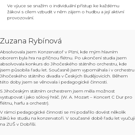
Ve výuce se snažím o individuální přístup ke každému
žákovi s cílem vzbudit v něm zájem o hudbu a její aktivní
provozování.
Zuzana Rybínová
Absolvovala jsem Konzervatoř v Plzni, kde mým hlavním
oborem byla hra na příčnou flétnu. Po ukončení studia jsem
absolvovala konkurs do Jihočeského státního orchestru, kde
jsem působila řadu let. Současně jsem vypomáhala i v orchestru
Jihočeského státního divadla v Českých Budějovicích. Během
této doby jsem se věnovala i pedagogické činnosti.
S Jihočeským státním orchestrem jsem měla možnost
vystupovat i jako sólový hráč. (W. A. Mozart – Koncert C Dur pro
flétnu, harfu a orchestr).
V rámci pedagogické činnosti se mi podařilo dovést několik
žáků ke studiu na konzervatoři. V současné době řadu let vyučuji
na ZUŠ v Dobříši.