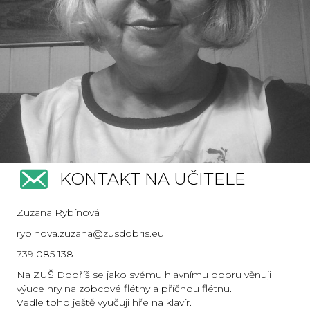
KONTAKT NA UČITELE
Zuzana Rybínová
rybinova.zuzana@zusdobris.eu
739 085 138
Na ZUŠ Dobříš se jako svému hlavnímu oboru věnuji
výuce hry na zobcové flétny a příčnou flétnu.
Vedle toho ještě vyučuji hře na klavír.