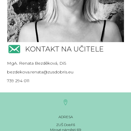
KONTAKT NA UČITELE
MgA. Renata Bezděková, DiS
bezdekova.renata@zusdobris.eu
739 294 011
ADRESA
ZUŠ Dobříš
Mírové náměstí 69