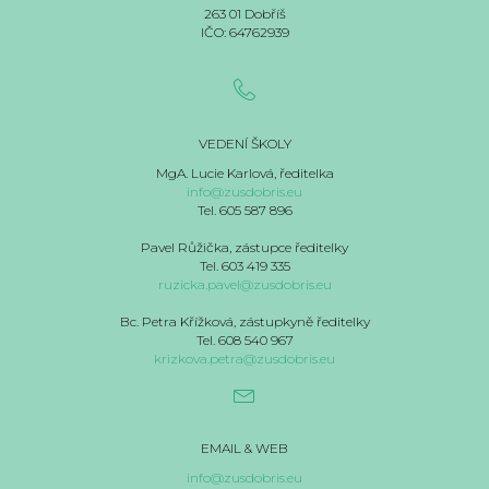
263 01 Dobříš
IČO: 64762939
VEDENÍ ŠKOLY
MgA. Lucie Karlová, ředitelka
info@zusdobris.eu
Tel. 605 587 896
Pavel Růžička, zástupce ředitelky
Tel. 603 419 335
ruzicka.pavel@zusdobris.eu
Bc. Petra Křížková, zástupkyně ředitelky
Tel. 608 540 967
krizkova.petra@zusdobris.eu
EMAIL & WEB
info@zusdobris.eu