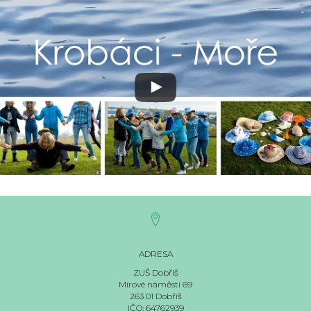
ADRESA
ZUŠ Dobříš
Mírové náměstí 69
263 01 Dobříš
IČO: 64762939