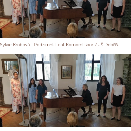
Sylvie Krobová - Podzimní. Feat Komorní sbor ZUŠ Dobříš.