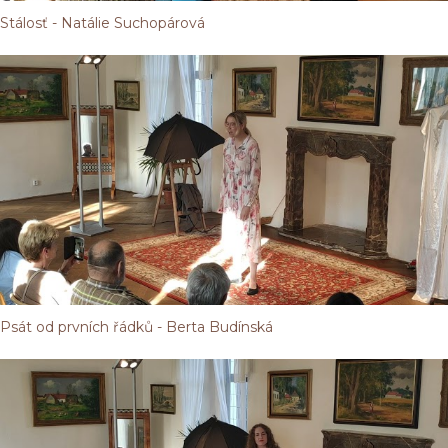
Stálosť - Natálie Suchopárová
Psát od prvních řádků - Berta Budínská