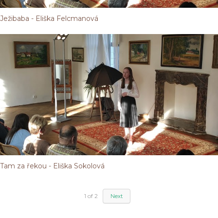
Ježibaba - Eliška Felcmanová
Tam za řekou - Eliška Sokolová
1
of
2
Next