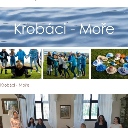
Krobáci - Moře