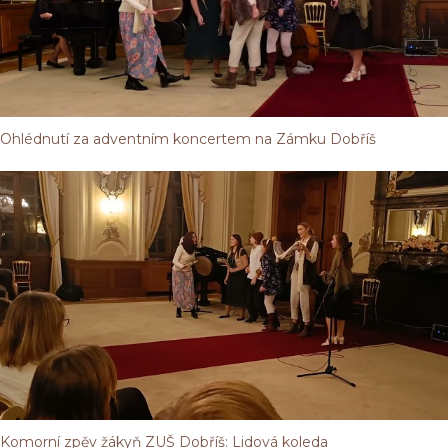
Ohlédnutí za adventním koncertem na Zámku Dobříš
Komorní zpěv žákyň ZUŠ Dobříš: Lidová koleda