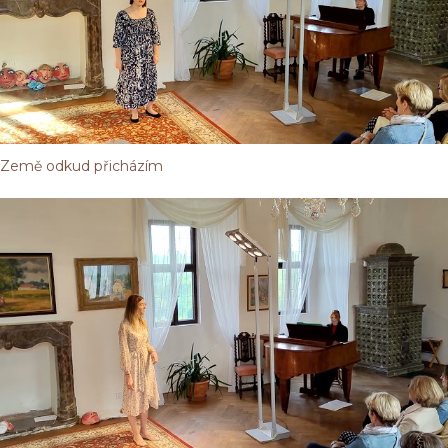
Země odkud přicházím