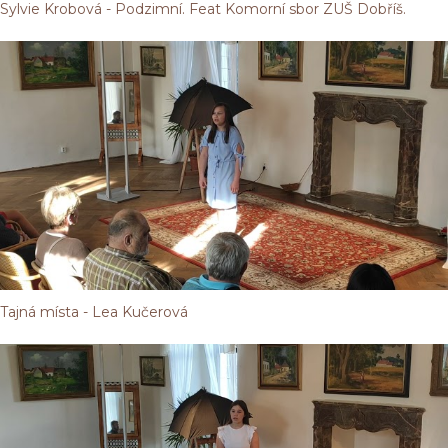
Sylvie Krobová - Podzimní. Feat Komorní sbor ZUŠ Dobříš.
Tajná místa - Lea Kučerová