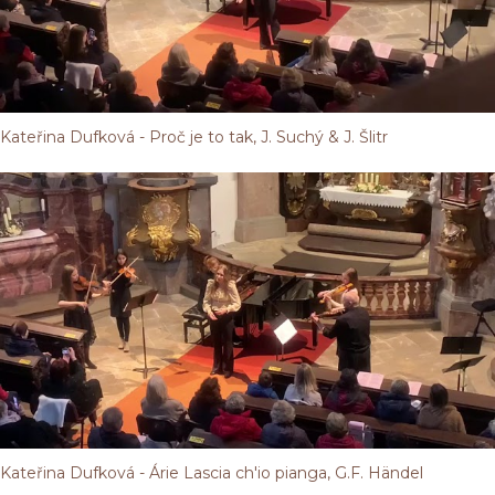
Kateřina Dufková - Proč je to tak, J. Suchý & J. Šlitr
Kateřina Dufková - Árie Lascia ch'io pianga, G.F. Händel