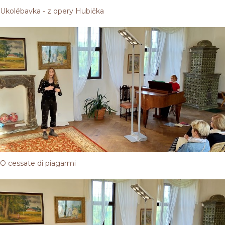
Ukolébavka - z opery Hubička
O cessate di piagarmi