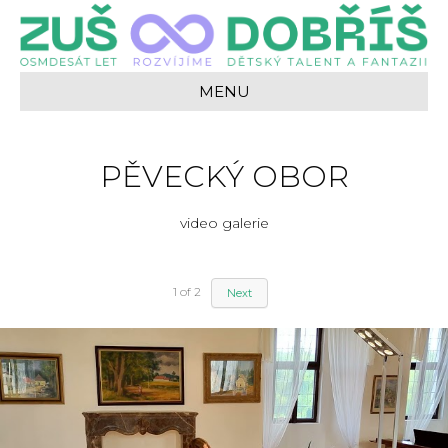
MENU
PĚVECKÝ OBOR
video galerie
1
of
2
Next