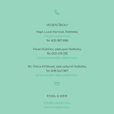
VEDENÍ ŠKOLY
MgA. Lucie Karlová, ředitelka
info@zusdobris.eu
Tel. 605 587 896
Pavel Růžička, zástupce ředitelky
Tel. 603 419 335
ruzicka.pavel@zusdobris.eu
Bc. Petra Křížková, zástupkyně ředitelky
Tel. 608 540 967
krizkova.petra@zusdobris.eu
EMAIL & WEB
info@zusdobris.eu
www.zusdobris.eu