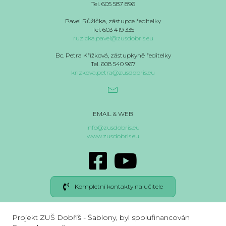
Tel. 605 587 896
Pavel Růžička, zástupce ředitelky
Tel. 603 419 335
ruzicka.pavel@zusdobris.eu
Bc. Petra Křížková, zástupkyně ředitelky
Tel. 608 540 967
krizkova.petra@zusdobris.eu
EMAIL & WEB
info@zusdobris.eu
www.zusdobris.eu
Kompletní kontakty na učitele
Projekt ZUŠ Dobříš - Šablony, byl spolufinancován