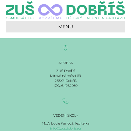
MENU
ADRESA
ZUŠ Dobříš
Mírové náměstí 69
263 01 Dobříš
IČO: 64762939
VEDENÍ ŠKOLY
MgA. Lucie Karlová, ředitelka
info@zusdobris.eu