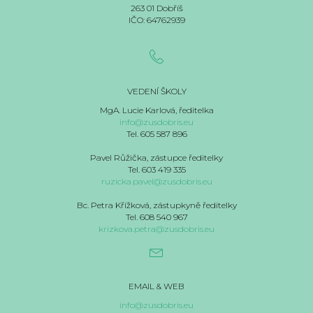
263 01 Dobříš
IČO: 64762939
VEDENÍ ŠKOLY
MgA. Lucie Karlová, ředitelka
info@zusdobris.eu
Tel. 605 587 896
Pavel Růžička, zástupce ředitelky
Tel. 603 419 335
ruzicka.pavel@zusdobris.eu
Bc. Petra Křížková, zástupkyně ředitelky
Tel. 608 540 967
krizkova.petra@zusdobris.eu
EMAIL & WEB
info@zusdobris.eu