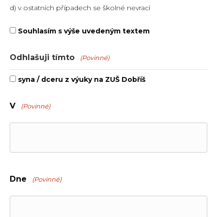
d) v ostatních případech se školné nevrací
Souhlasím s výše uvedeným textem
(Povinné)
Odhlašuji tímto
(Povinné)
syna / dceru z výuky na ZUŠ Dobříš
V
(Povinné)
Dne
(Povinné)