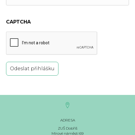
CAPTCHA
ADRESA
ZUŠ Dobříš
Mírové náměstí 69