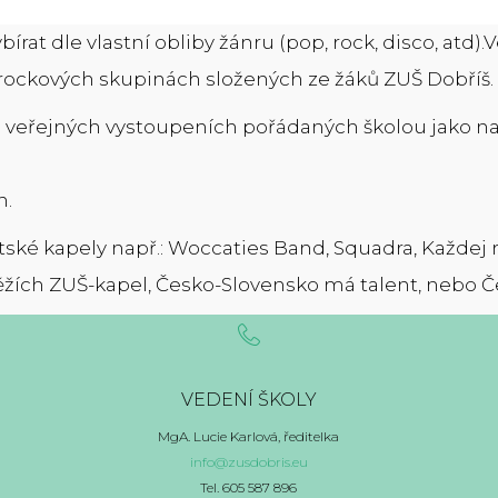
rat dle vlastní obliby žánru (pop, rock, disco, atd).Ve
v rockových skupinách složených ze žáků ZUŠ Dobříš.
 veřejných vystoupeních pořádaných školou jako nap
n.
ské kapely např.: Woccaties Band, Squadra, Každej ro
ěžích ZUŠ-kapel, Česko-Slovensko má talent, nebo Če
VEDENÍ ŠKOLY
MgA. Lucie Karlová, ředitelka
info@zusdobris.eu
Tel. 605 587 896