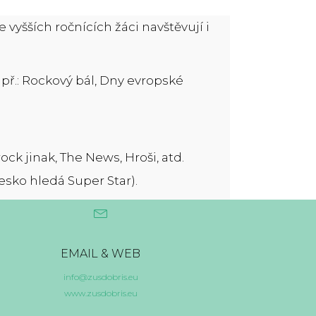
 vyšších ročnících žáci navštěvují i
ř.: Rockový bál, Dny evropské
ck jinak, The News, Hroši, atd.
sko hledá Super Star).
EMAIL & WEB
info@zusdobris.eu
www.zusdobris.eu