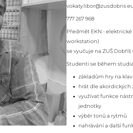
vokaty.libor@zusdobris.e
777 267 968
Předmět EKN - elektrické 
workstation)
se vyučuje na ZUŠ Dobříš v
Studenti se během studia
základům hry na klav
hrát dle akordických
využívat funkce nást
jednotky
výběr tonů a rytmů
nahrávání a další fu