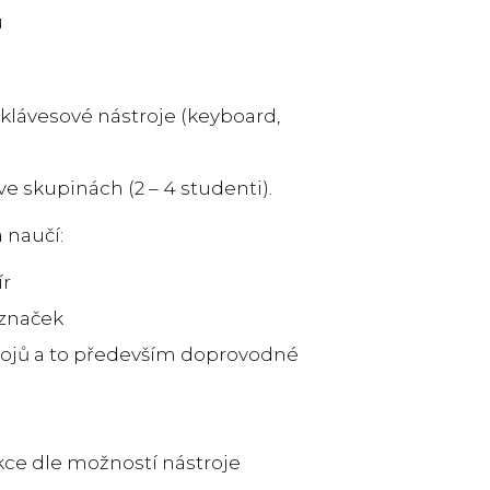
u
klávesové nástroje (keyboard,
e skupinách (2 – 4 studenti).
 naučí:
ír
 značek
rojů a to především doprovodné
nkce dle možností nástroje