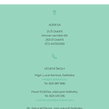
ADRESA
ZUŠ Dobříš
Mírové náměstí 69
263 01 Dobříš
IČO: 64762939
VEDENÍ ŠKOLY
MgA. Lucie Karlová, ředitelka
info@zusdobris.eu
Tel. 605 587 896
Pavel Růžička, zástupce ředitelky
Tel. 603 419 335
ruzicka.pavel@zusdobris.eu
Bc. Petra Křížková, zástupkyně ředitelky