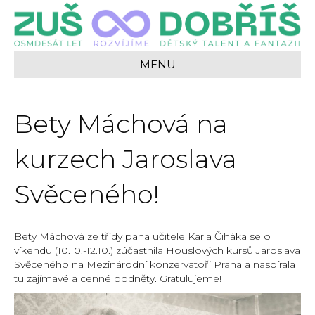
MENU
Bety Máchová na
kurzech Jaroslava
Svěceného!
Bety Máchová ze třídy pana učitele Karla Čiháka se o
víkendu (10.10.-12.10.) zúčastnila Houslových kursů Jaroslava
Svěceného na Mezinárodní konzervatoři Praha a
nasbírala
tu zajímavé a cenné podněty. Gratulujeme!