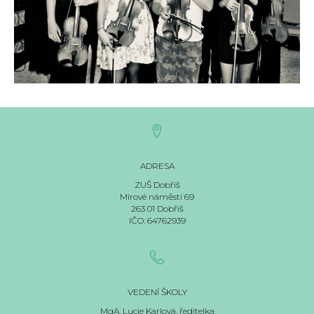
ADRESA
ZUŠ Dobříš
Mírové náměstí 69
263 01 Dobříš
IČO: 64762939
VEDENÍ ŠKOLY
MgA. Lucie Karlová, ředitelka