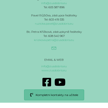
info@zusdobris.eu
Tel. 605 587 896
Pavel Růžička, zástupce ředitelky
Tel. 603 419 335
ruzicka.pavel@zusdobris.eu
Bc. Petra Křížková, zástupkyně ředitelky
Tel. 608 540 967
krizkova.petra@zusdobris.eu
EMAIL & WEB
info@zusdobris.eu
www.zusdobris.eu
Kompletní kontakty na učitele