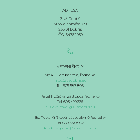
ADRESA
ZUŠ Dobříš
Mírové náměstí 69
263 01 Dobříš
IČO: 64762939
VEDENÍ ŠKOLY
MgA. Lucie Karlová, ředitelka
info@zusdobris.eu
Tel. 605 587 896
Pavel Růžička, zástupce ředitelky
Tel. 603 419 335
ruzicka.pavel@zusdobris.eu
Bc. Petra Křížková, zástupkyně ředitelky
Tel. 608 540 967
krizkova.petra@zusdobris.eu