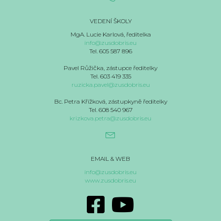
VEDENÍ ŠKOLY
MgA. Lucie Karlová, ředitelka
info@zusdobris.eu
Tel. 605 587 896
Pavel Růžička, zástupce ředitelky
Tel. 603 419 335
ruzicka.pavel@zusdobris.eu
Bc. Petra Křížková, zástupkyně ředitelky
Tel. 608 540 967
krizkova.petra@zusdobris.eu
EMAIL & WEB
info@zusdobris.eu
www.zusdobris.eu