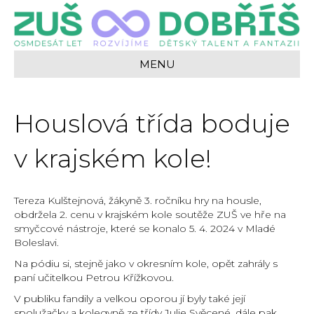
MENU
Houslová třída boduje
v krajském kole!
Tereza Kulštejnová, žákyně 3. ročníku hry na housle,
obdržela 2. cenu v krajském kole soutěže ZUŠ ve hře na
smyčcové nástroje, které se konalo 5. 4. 2024 v Mladé
Boleslavi.
Na pódiu si, stejně jako v okresním kole, opět zahrály s
paní učitelkou Petrou Křížkovou.
V publiku fandily a velkou oporou jí byly také její
spolužačky a kolegyně ze třídy Julie Svěcené, dále pak