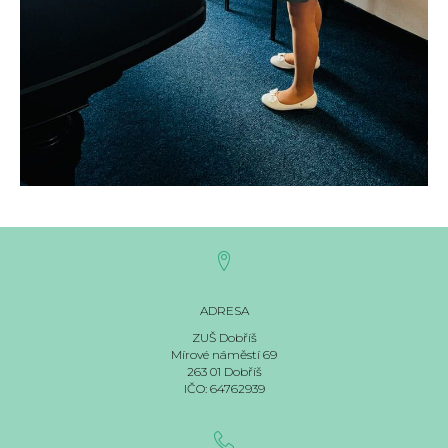
ADRESA
ZUŠ Dobříš
Mírové náměstí 69
263 01 Dobříš
IČO: 64762939