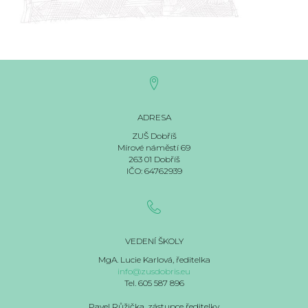
ADRESA
ZUŠ Dobříš
Mírové náměstí 69
263 01 Dobříš
IČO: 64762939
VEDENÍ ŠKOLY
MgA. Lucie Karlová, ředitelka
info@zusdobris.eu
Tel. 605 587 896
Pavel Růžička, zástupce ředitelky