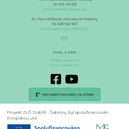
Tel. 603 419 335
ruzicka.pavel@zusdobris.eu
Bc. Petra Křížková, zástupkyně ředitelky
Tel. 608 540 967
krizkova.petra@zusdobris.eu
EMAIL & WEB
info@zusdobris.eu
www.zusdobris.eu
Kompletní kontakty na učitele
Projekt ZUŠ Dobříš - Šablony, byl spolufinancován
Evropskou unií