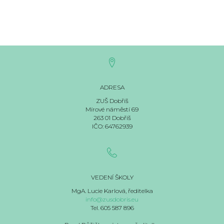
ADRESA
ZUŠ Dobříš
Mírové náměstí 69
263 01 Dobříš
IČO: 64762939
VEDENÍ ŠKOLY
MgA. Lucie Karlová, ředitelka
info@zusdobris.eu
Tel. 605 587 896