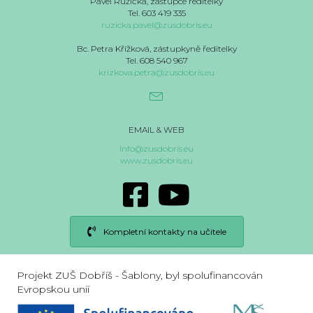
Pavel Růžička, zástupce ředitelky
Tel. 603 419 335
ruzicka.pavel@zusdobris.eu
Bc. Petra Křížková, zástupkyně ředitelky
Tel. 608 540 967
krizkova.petra@zusdobris.eu
EMAIL & WEB
info@zusdobris.eu
www.zusdobris.eu
Kompletní kontakty na učitele
Projekt ZUŠ Dobříš - Šablony, byl spolufinancován
Evropskou unií