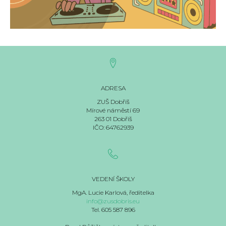
ADRESA
ZUŠ Dobříš
Mírové náměstí 69
263 01 Dobříš
IČO: 64762939
VEDENÍ ŠKOLY
MgA. Lucie Karlová, ředitelka
info@zusdobris.eu
Tel. 605 587 896