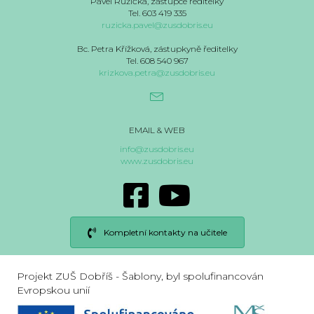
Pavel Růžička, zástupce ředitelky
Tel. 603 419 335
ruzicka.pavel@zusdobris.eu
Bc. Petra Křížková, zástupkyně ředitelky
Tel. 608 540 967
krizkova.petra@zusdobris.eu
EMAIL & WEB
info@zusdobris.eu
www.zusdobris.eu
Kompletní kontakty na učitele
Projekt ZUŠ Dobříš - Šablony, byl spolufinancován
Evropskou unií