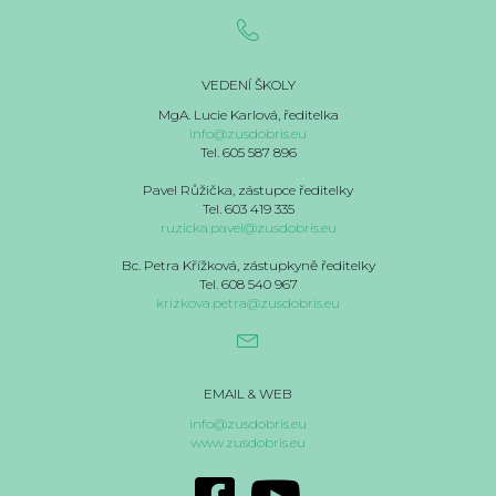
VEDENÍ ŠKOLY
MgA. Lucie Karlová, ředitelka
info@zusdobris.eu
Tel. 605 587 896
Pavel Růžička, zástupce ředitelky
Tel. 603 419 335
ruzicka.pavel@zusdobris.eu
Bc. Petra Křížková, zástupkyně ředitelky
Tel. 608 540 967
krizkova.petra@zusdobris.eu
EMAIL & WEB
info@zusdobris.eu
www.zusdobris.eu