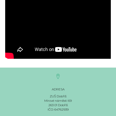
ADRESA
ZUŠ Dobříš
Mírové náměstí 69
263 01 Dobříš
IČO: 64762939