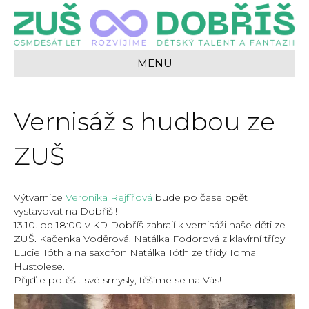
MENU
Vernisáž s hudbou ze
ZUŠ
Výtvarnice
Veronika Rejfířová
bude po čase opět
vystavovat na Dobříši!
13.10. od 18:00 v KD Dobříš zahrají k vernisáži naše děti ze
ZUŠ. Kačenka Voděrová, Natálka Fodorová z klavírní třídy
Lucie Tóth a na saxofon Natálka Tóth ze třídy Toma
Hustolese.
Přijďte potěšit své smysly, těšíme se na Vás!