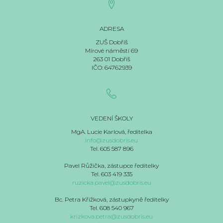
ADRESA
ZUŠ Dobříš
Mírové náměstí 69
263 01 Dobříš
IČO: 64762939
VEDENÍ ŠKOLY
MgA. Lucie Karlová, ředitelka
info@zusdobris.eu
Tel. 605 587 896
Pavel Růžička, zástupce ředitelky
Tel. 603 419 335
ruzicka.pavel@zusdobris.eu
Bc. Petra Křížková, zástupkyně ředitelky
Tel. 608 540 967
krizkova.petra@zusdobris.eu