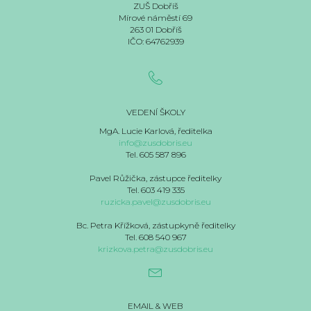
ZUŠ Dobříš
Mírové náměstí 69
263 01 Dobříš
IČO: 64762939
VEDENÍ ŠKOLY
MgA. Lucie Karlová, ředitelka
info@zusdobris.eu
Tel. 605 587 896
Pavel Růžička, zástupce ředitelky
Tel. 603 419 335
ruzicka.pavel@zusdobris.eu
Bc. Petra Křížková, zástupkyně ředitelky
Tel. 608 540 967
krizkova.petra@zusdobris.eu
EMAIL & WEB