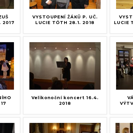
ZUŠ
VYSTOUPENÍ ŽÁKŮ P. UČ.
VYSTO
9. 2017
LUCIE TÓTH 28.1. 2018
LUCIE T
ÍHO
Velikonoční koncert 16.4.
VA
017
2018
VÝT