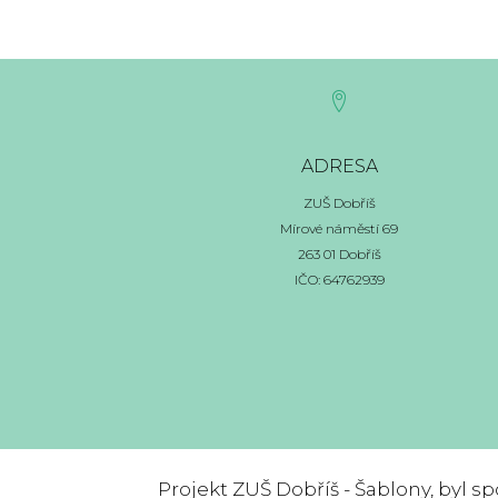
ADRESA
ZUŠ Dobříš
Mírové náměstí 69
263 01 Dobříš
IČO: 64762939
Projekt ZUŠ Dobříš - Šablony, byl 