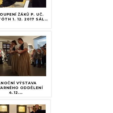
UPENÍ ŽÁKŮ P. UČ.
ÓTH 1. 12. 2017 SÁL
…
́NOČNÍ VÝSTAVA
VARNÉHO ODDĚLENÍ
4.12.
…