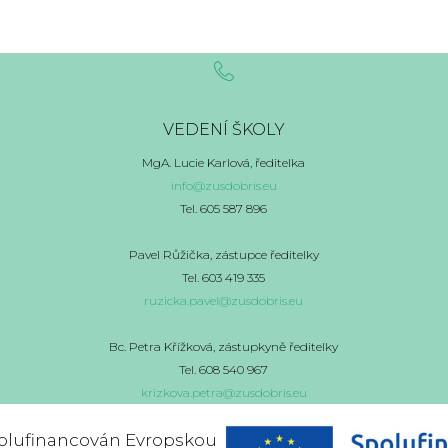
VEDENÍ ŠKOLY
MgA. Lucie Karlová, ředitelka
info@zusdobris.eu
Tel. 605 587 896
Pavel Růžička, zástupce ředitelky
Tel. 603 419 335
ruzicka.pavel@zusdobris.eu
Bc. Petra Křížková, zástupkyně ředitelky
Tel. 608 540 967
krizkova.petra@zusdobris.eu
spolufinancován Evropskou